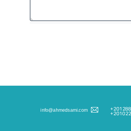
201288
info@ahmedsami.com
201022