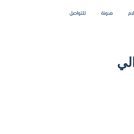
d
r
D
:
:
لام
مدونة
للتواصل
لي