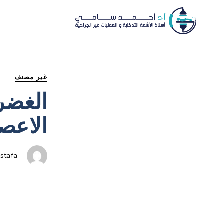
غير مصنف
الغضر
الاعص
stafa