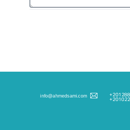
201288
info@ahmedsami.com
201022